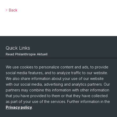
Back
Quick Links
Read Philanthropie Aktuell
Subscribe to Philanthropie Aktuell
We use cookies to personalize content and ads, to provide
social media features, and to analyze traffic to our website.
We also share information about your use of our website
Social Media
with our social media, advertising and analytics partners. Our
partners may combine this information with other information
LinkedIn
that you have provided to them or that they have collected
as part of your use of the services. Further information in the
Privacy policy
.
© University of Basel
Faculty of Business and Economics