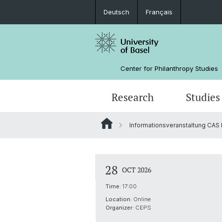
Deutsch
Français
Center for Philanthropy Studies
Research
Studies
Informationsveranstaltung CAS
Research Projects
Bachelor
NPO Data Lab
Team
Manual for Sunset Foundations
Sponsors
28
OCT 2026
Time:
17:00
Location:
Online
Organizer:
CEPS