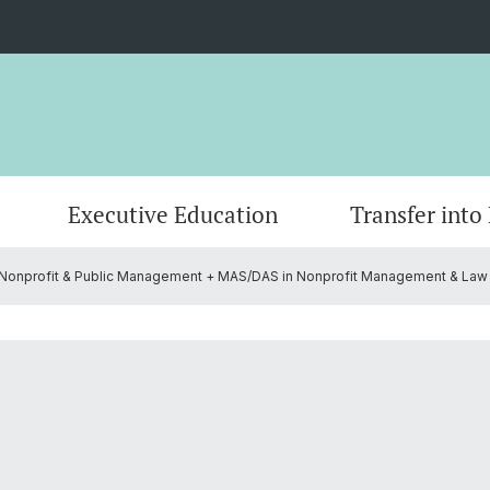
Executive Education
Transfer into
 Nonprofit & Public Management + MAS/DAS in Nonprofit Management & Law
AI-based Research Projects
Master
Grantee Review
CEPS Research Fellows
Publica
Doctor
Founda
Commi
Partners
Contact