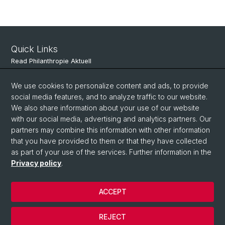
Quick Links
Read Philanthropie Aktuell
Subscribe to Philanthropie Aktuell
We use cookies to personalize content and ads, to provide
social media features, and to analyze traffic to our website.
We also share information about your use of our website
Social Media
with our social media, advertising and analytics partners. Our
partners may combine this information with other information
LinkedIn
that you have provided to them or that they have collected
as part of your use of the services. Further information in the
Privacy policy
.
© University of Basel
Faculty of Business and Economics
ACCEPT
Privacy Policy
Legal Notice
REJECT
Contact & Location