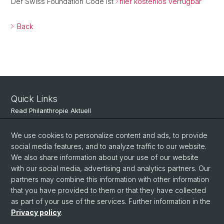
Der Swiss Foundation Code ist
hier kostenlos verfügbar
Back
Quick Links
Read Philanthropie Aktuell
Subscribe to Philanthropie Aktuell
We use cookies to personalize content and ads, to provide
social media features, and to analyze traffic to our website.
We also share information about your use of our website
Social Media
with our social media, advertising and analytics partners. Our
partners may combine this information with other information
LinkedIn
that you have provided to them or that they have collected
as part of your use of the services. Further information in the
Privacy policy
.
© University of Basel