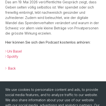
Das am 19. Mai 2026 veröffentlichte Gespräch zeigt, dass
Geben selten völlig selbstlos ist: Wer spendet oder sich
freiwillig einbringt, lebt nachweislich gesünder und
zufriedener. Zudem wird beleuchtet, wie der digitale
Wandel das Spendenverhalten verändert und warum in der
Schweiz vor allem viele kleine Beträge von Privatpersonen
die grösste Wirkung erzielen.
Hier können Sie sich den Podcast kostenlos anhören:
Uni Basel
Spotify
Back
We use cookies to personalize content and ads, to provide
social media features, and to analyze traffic to our website.
We also share information about your use of our website
with our social media, advertising and analytics partners. Our