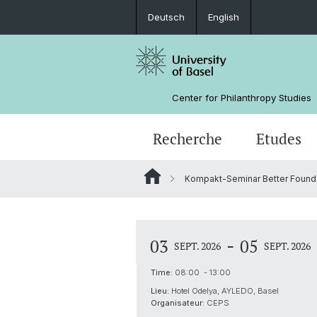
Deutsch
English
Center for Philanthropy Studies
Recherche
Etudes
Kompakt-Seminar Better Found
Projets de recherche
Bachelor
Master Class: Fondations, nouvelle(
NPO Data Lab
Équipe
génération(s)?
Guide pour l'investissement d'impa
Financement
-
03
05
SEPT. 2026
SEPT. 2026
Time:
08:00 - 13:00
Lieu:
Hotel Odelya, AYLEDO, Basel
Organisateur:
CEPS