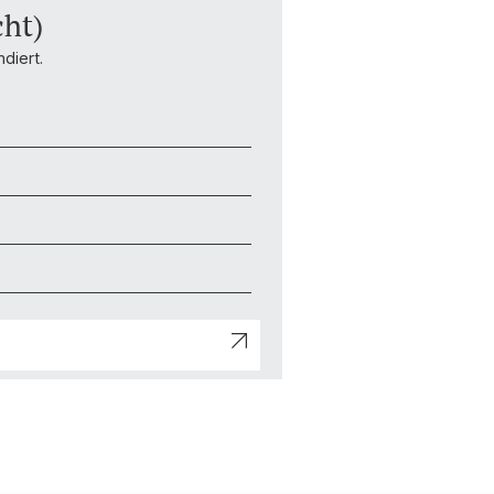
ht)
diert.