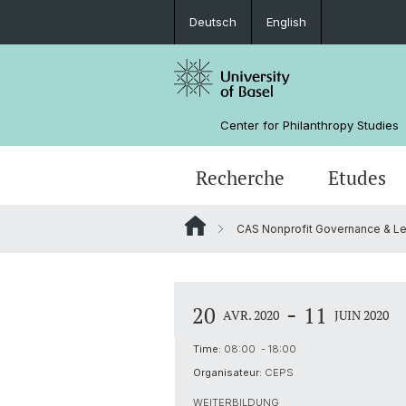
Deutsch
English
Center for Philanthropy Studies
Recherche
Etudes
CAS Nonprofit Governance & Le
Projets de recherche
Bachelor
Master Class: Fondations, nouvelle(
NPO Data Lab
Équipe
génération(s)?
Guide pour l'investissement d'impa
Financement
-
20
11
AVR. 2020
JUIN 2020
Time:
08:00 - 18:00
Organisateur:
CEPS
WEITERBILDUNG