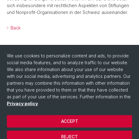
sich insbesondere mit rechtlichen Aspekten von Stiftungen
und Nonprofit-Organisationen in der Schweiz auseinander.
Back
We use cookies to personalize content and ads, to provide
social media features, and to analyze traffic to our website.
We also share information about your use of our website
with our social media, advertising and analytics partners. Our
Social Media
partners may combine this information with other information
that you have provided to them or that they have collected
LinkedIn
as part of your use of the services. Further information in the
Privacy policy
.
© Université de Bâle
ACCEPT
Privacy Policy
Mentions légales
REJECT