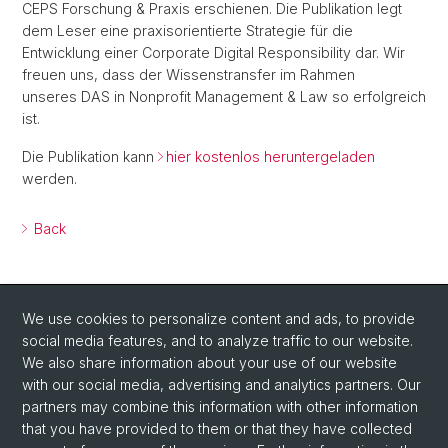
CEPS Forschung & Praxis erschienen. Die Publikation legt
dem Leser eine praxisorientierte Strategie für die
Entwicklung einer Corporate Digital Responsibility dar. Wir
freuen uns, dass der Wissenstransfer im Rahmen
unseres DAS in Nonprofit Management & Law so erfolgreich
ist.
Die Publikation kann
hier kostenlos heruntergeladen
werden.
Back
We use cookies to personalize content and ads, to provide
social media features, and to analyze traffic to our website.
We also share information about your use of our website
with our social media, advertising and analytics partners. Our
Social Media
partners may combine this information with other information
that you have provided to them or that they have collected
LinkedIn