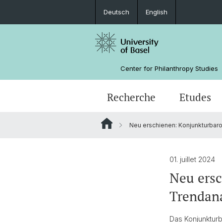
Deutsch
English
Center for Philanthropy Studies
Recherche
Etudes
Neu erschienen: Konjunkturbar
Projets de recherche
Bachelor
Master Class: Fondations, nouvelle(
NPO Data Lab
Équipe
génération(s)?
Guide pour l'investissement d'impa
Financement
01. juillet 2024
Neu ersc
Trendana
Das Konjunkturb