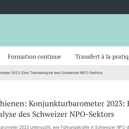
Formation continue
Transfert à la prati
ometer 2023: Eine Trendanalyse des Schweizer NPO-Sektors
s)
Projets de recherche basés sur l'IA
Master
Grantee Review
CEPS Research Fellows
Publica
Doctor
Regist
Commi
ct
Sunset Foundations Manual
Partenaires
Contac
hienen: Konjunkturbarometer 2023: 
lyse des Schweizer NPO-Sektors
arometer 2023 untersucht, wie Führungskräfte in Schweizer NPO di