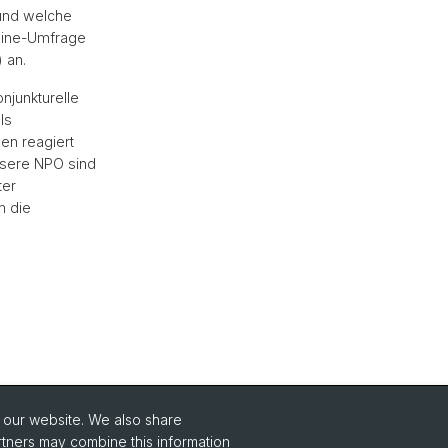
 und welche
nline-Umfrage
 an.
njunkturelle
ls
en reagiert
ssere NPO sind
ter
n die
o our website. We also share
rtners may combine this information