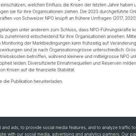
 einschätzen, welchen Einfluss die Krisen der letzten Jahre haben
gen sie für ihre Organisationen ziehen. Die 2023 durchgeführte O
räften von Schweizer NPO knüpft an frühere Umfragen (2017, 2020)
 gelangen unter anderem zum Schluss, dass NPO-Führungskräfte ko
ls zunehmend entscheidend für ihre Organisationen ansehen. Mitte
m Monitoring der Marktbedingungen kann frühzeitig auf Veränderung
wirkungen sind je nach Organisationsgrösse unterschiedlich: Grö
riebskosten betroffen, während kleinere und mittelgrosse NPO un
heit leiden. Diversifizierte Einnahmequellen und Reserven milder
 Krisen auf die finanzielle Stabilität.
 die Publikation herunterladen.
and ads, to provide social media features, and to analyze traffic t
ite with our social media, advertising and analytics partners. Our pa