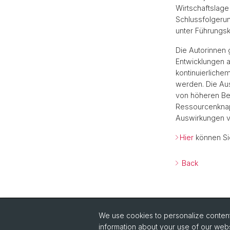
Wirtschaftslage
Schlussfolgerun
unter Führungsk
Die Autorinnen
Entwicklungen a
kontinuierliche
werden. Die Aus
von höheren Bet
Ressourcenknapp
Auswirkungen von
Hier
können Sie
Back
We use cookies to personalize content 
information about your use of our webs