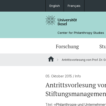
English
Français
Center for Philanthropy Studies
Forschung
St
Antrittsvorlesung von Prof. Dr.
Forschungsprojekte
Bachelorstudium
Weiterbildungskalender
Auftragsforschung
Das Team
Grantee Review
Förderer
05. Oktober 2015
/ Info
Antrittsvorlesung von
Impact Investing
Stiftungsmanagemen
Titel:
‹‹Philanthropie und Unternehmert