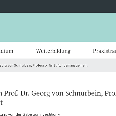
udium
Weiterbildung
Praxistra
 Georg von Schnurbein, Professor für Stiftungsmanagement
KI-basierte Forschungsprojekte
Masterstudium
Anmelden & Dokumente
NPO Data Lab und Zahlen
CEPS Research Fellows
Publik
Doktor
Stimme
Wissen
Gremi
Stiftungsverzeichnisse
Partner
Wirkun
Kontak
 Prof. Dr. Georg von Schnurbein, Pro
Sunset Foundations Manual
Con·Se
t
um: von der Gabe zur Investition››