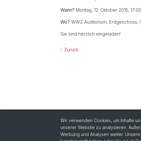
Wann?
Montag, 12. Oktober 2015, 17:0
Wo?
WWZ Auditorium, Erdgeschoss, Wi
Sie sind herzlich eingeladen!
Zurück
Wir verwenden Cookies, um Inhalte und
unserer Website zu analysieren. Außer
Quick Links
Werbung und Analysen weiter. Unsere P
Philanthropie Aktuell lesen
In