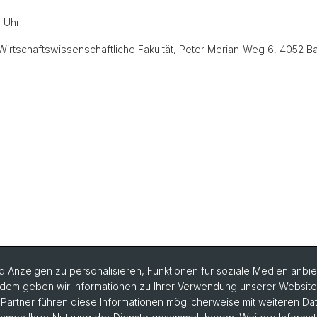
0 Uhr
rtschaftswissenschaftliche Fakultät, Peter Merian-Weg 6, 4052 B
 Anzeigen zu personalisieren, Funktionen für soziale Medien anbiet
dem geben wir Informationen zu Ihrer Verwendung unserer Website a
artner führen diese Informationen möglicherweise mit weiteren D
formationen bestellen
Weiterbildungskalender