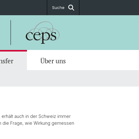
Suche
nsfer
Über uns
ationen
at
n & Statistiken
 zur Stiftungsarbeit
en
ngsorientierung
t & Anfahrt
nse Beratung
 erhält auch in der Schweiz immer
och die Frage, wie Wirkung gemessen