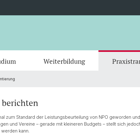
udium
Weiterbildung
Praxistra
ntierung
KI-basierte Forschungsprojekte
Masterstudium
Anmelden & Dokumente
NPO Data Lab und Zahlen
CEPS Research Fellows
Publik
Doktor
Stimme
Wissen
Gremi
Stiftungsverzeichnisse
Partner
Wirku
Kontak
 berichten
Sunset Foundations Manual
Con·Se
tional zum Standard der Leistungsbeurteilung von NPO geworden und
ngen und Vereine – gerade mit kleineren Budgets – stellt sich jed
t werden kann.