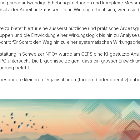
ssung primär aufwendige Erhebungsmethoden und komplexe Messmode
dsatz der Arbeit aufzufassen. Denn Wirkung erhöht sich, wenn sie 
iz» bietet hierfür eine äusserst nützliche und praktische Arbeitsg
gruppen und die Entwicklung einer Wirkungslogik bis hin zu Analys
Schritt für Schritt den Weg hin zu einer systematischen Wirkungsorie
rstattung in Schweizer NPO» wurde am CEPS eine KI-gestützte Anal
PO untersucht. Die Ergebnisse zeigen, dass ein grosser Entwickl
erung betrifft.
besondere kleineren Organisationen (fördernd oder operativ) dabei 