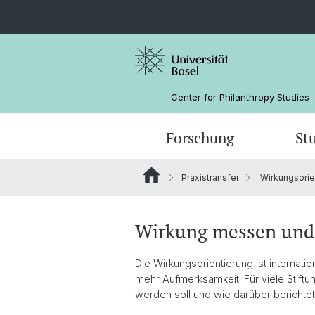
Center for Philanthropy Studies
Forschung
St
Praxistransfer
Wirkungsorie
Forschungsprojekte
Bachelorstudium
Weiterbildungskalender
Auftragsforschung
Das Team
Grantee Review
Förderer
Wirkung messen und
Impact Investing
Die Wirkungsorientierung ist interna
mehr Aufmerksamkeit. Für viele Stiftu
werden soll und wie darüber berichte