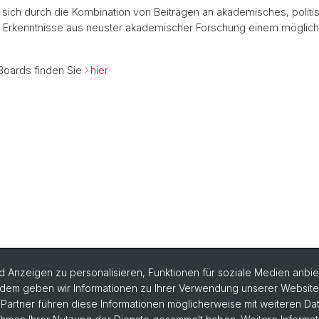
 sich durch die Kombination von Beiträgen an akademisches, politi
ss Erkenntnisse aus neuster akademischer Forschung einem möglich
 Boards finden Sie
hier
 Anzeigen zu personalisieren, Funktionen für soziale Medien anbiet
dem geben wir Informationen zu Ihrer Verwendung unserer Website a
artner führen diese Informationen möglicherweise mit weiteren D
formationen bestellen
Weiterbildungskalender