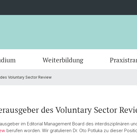
udium
Weiterbildung
Praxistra
 des Voluntary Sector Review
KI-basierte Forschungsprojekte
Masterstudium
Anmelden & Dokumente
NPO Data Lab und Zahlen
CEPS Research Fellows
Publik
Doktor
Stimme
Wissen
Gremi
Stiftungsverzeichnisse
Partner
Wirkun
Kontak
erausgeber des Voluntary Sector Rev
Sunset Foundations Manual
Con·Se
ausgeber im Editorial Management Board des interdisziplinären und
iew
berufen worden. Wir gratulieren Dr. Oto Potluka zu dieser Positi