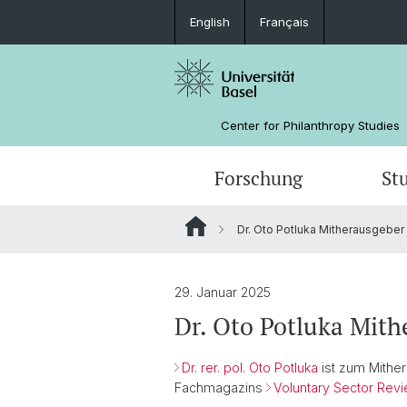
English
Français
Center for Philanthropy Studies
Forschung
St
Dr. Oto Potluka Mitherausgeber
Forschungsprojekte
Bachelorstudium
Weiterbildungskalender
Auftragsforschung
Das Team
Grantee Review
Förderer
29. Januar 2025
Dr. Oto Potluka Mith
Impact Investing
Dr. rer. pol. Oto Potluka
ist zum Mither
Fachmagazins
Voluntary Sector Rev