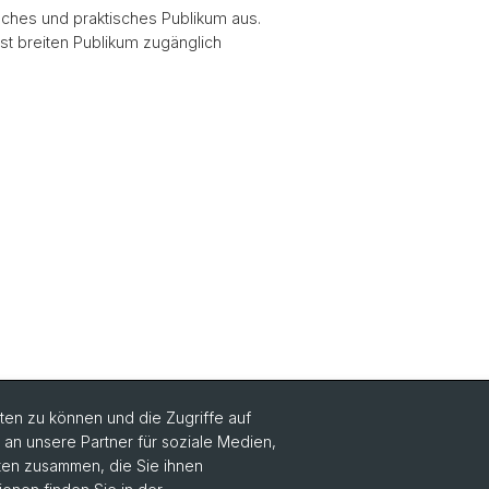
sches und praktisches Publikum aus.
st breiten Publikum zugänglich
en zu können und die Zugriffe auf
n unsere Partner für soziale Medien,
Social Media
aten zusammen, die Sie ihnen