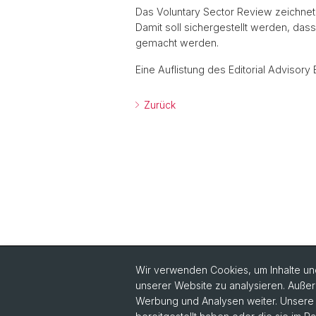
Das Voluntary Sector Review zeichnet
Damit soll sichergestellt werden, da
gemacht werden.
Eine Auflistung des Editorial Advisory
Zurück
Wir verwenden Cookies, um Inhalte und
unserer Website zu analysieren. Außer
Quick Links
Werbung und Analysen weiter. Unsere P
Philanthropie Aktuell lesen
In