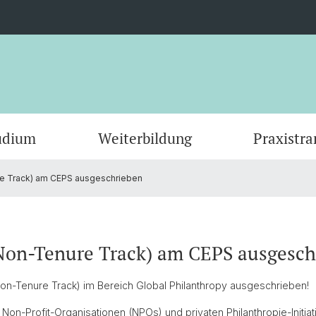
udium
Weiterbildung
Praxistra
e Track) am CEPS ausgeschrieben
KI-basierte Forschungsprojekte
Masterstudium
Anmelden & Dokumente
NPO Data Lab und Zahlen
CEPS Research Fellows
Publik
Doktor
Stimme
Wissen
Gremi
Stiftungsverzeichnisse
Partner
Wirkun
Kontak
(Non-Tenure Track) am CEPS ausgesch
Sunset Foundations Manual
Con·Se
on-Tenure Track) im Bereich Global Philanthropy ausgeschrieben!
zu Non-Profit-Organisationen (NPOs) und privaten Philanthropie-Initia