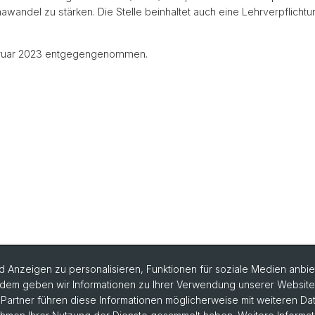
wandel zu stärken. Die Stelle beinhaltet auch eine Lehrverpflichtu
bruar 2023 entgegengenommen.
 Anzeigen zu personalisieren, Funktionen für soziale Medien anbiet
dem geben wir Informationen zu Ihrer Verwendung unserer Website a
artner führen diese Informationen möglicherweise mit weiteren D
formationen bestellen
Weiterbildungskalender