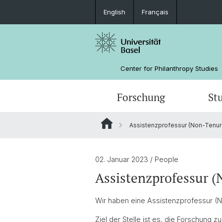
English
Français
Center for Philanthropy Studies
Forschung
St
Assistenzprofessur (Non-Tenur
Forschungsprojekte
Bachelorstudium
Weiterbildungskalender
Auftragsforschung
Das Team
Grantee Review
Förderer
02. Januar 2023
/ People
Assistenzprofessur 
Impact Investing
Wir haben eine Assistenzprofessur (N
Ziel der Stelle ist es, die Forschung 