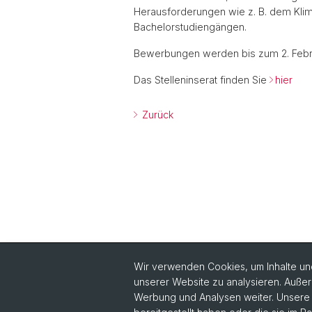
Herausforderungen wie z. B. dem Klima
Bachelorstudiengängen.
Bewerbungen werden bis zum 2. Fe
Das Stelleninserat finden Sie
hier
Zurück
Wir verwenden Cookies, um Inhalte und
unserer Website zu analysieren. Außer
Quick Links
Werbung und Analysen weiter. Unsere P
Philanthropie Aktuell lesen
In