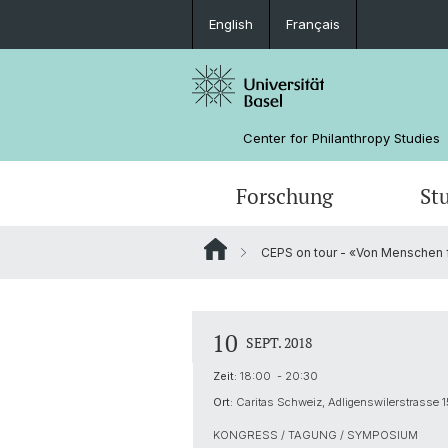
English
Français
Center for Philanthropy Studies
Forschung
St
CEPS on tour - «Von Menschen f
Forschungsprojekte
Bachelorstudium
Weiterbildungskalender
Auftragsforschung
Das Team
Grantee Review
Förderer
10
SEPT. 2018
Impact Investing
Zeit:
18:00 - 20:30
Ort:
Caritas Schweiz, Adligenswilerstrasse 
KONGRESS / TAGUNG / SYMPOSIUM