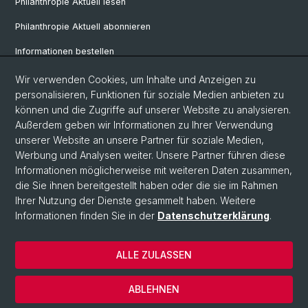
Philanthropie Aktuell lesen
Philanthropie Aktuell abonnieren
Informationen bestellen
Weiterbildungskalender
Wir verwenden Cookies, um Inhalte und Anzeigen zu
personalisieren, Funktionen für soziale Medien anbieten zu
Anmelden für Weiterbildung
können und die Zugriffe auf unserer Website zu analysieren.
Außerdem geben wir Informationen zu Ihrer Verwendung
unserer Website an unsere Partner für soziale Medien,
Social Media
Werbung und Analysen weiter. Unsere Partner führen diese
Informationen möglicherweise mit weiteren Daten zusammen,
LinkedIn
die Sie ihnen bereitgestellt haben oder die sie im Rahmen
Ihrer Nutzung der Dienste gesammelt haben. Weitere
Informationen finden Sie in der
Datenschutzerklärung
.
© Universität Basel
Wirtschaftswissenschaftliche Fakultät
ALLE ZULASSEN
Datenschutzerklärung
Impressum
ABLEHNEN
Kontakt & Anfahrt