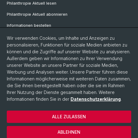
Philanthropie Aktuell lesen
Philanthropie Aktuell abonnieren
Informationen bestellen
Weiterbildungskalender
Wir verwenden Cookies, um Inhalte und Anzeigen zu
personalisieren, Funktionen für soziale Medien anbieten zu
Anmelden für Weiterbildung
können und die Zugriffe auf unserer Website zu analysieren.
Außerdem geben wir Informationen zu Ihrer Verwendung
unserer Website an unsere Partner für soziale Medien,
Social Media
Werbung und Analysen weiter. Unsere Partner führen diese
Informationen möglicherweise mit weiteren Daten zusammen,
LinkedIn
die Sie ihnen bereitgestellt haben oder die sie im Rahmen
Ihrer Nutzung der Dienste gesammelt haben. Weitere
Informationen finden Sie in der
Datenschutzerklärung
.
© Universität Basel
Wirtschaftswissenschaftliche Fakultät
ALLE ZULASSEN
Datenschutzerklärung
Impressum
ABLEHNEN
Kontakt & Anfahrt