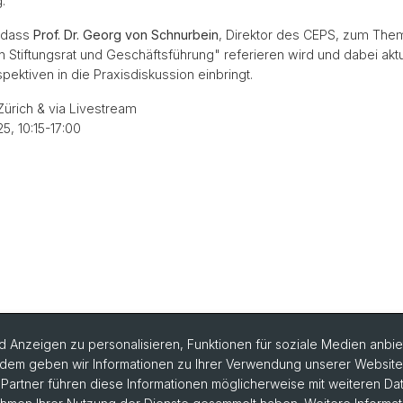
.
 dass
Prof. Dr. Georg von Schnurbein
, Direktor des CEPS, zum The
 Stiftungsrat und Geschäftsführung" referieren wird und dabei aktu
ektiven in die Praxisdiskussion einbringt.
 Zürich & via Livestream
25, 10:15-17:00
 Anzeigen zu personalisieren, Funktionen für soziale Medien anbiet
dem geben wir Informationen zu Ihrer Verwendung unserer Website a
artner führen diese Informationen möglicherweise mit weiteren D
formationen bestellen
Weiterbildungskalender