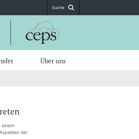
Suche
nsfer
Über uns
ationen
at
n & Statistiken
 zur Stiftungsarbeit
en
gsorientierung
t & Anfahrt
treten
nse Beratung
it einem
 Aspekten der