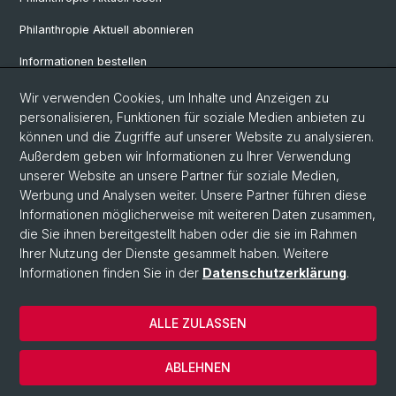
Philanthropie Aktuell abonnieren
Informationen bestellen
Weiterbildungskalender
Wir verwenden Cookies, um Inhalte und Anzeigen zu
personalisieren, Funktionen für soziale Medien anbieten zu
Anmelden für Weiterbildung
können und die Zugriffe auf unserer Website zu analysieren.
Außerdem geben wir Informationen zu Ihrer Verwendung
unserer Website an unsere Partner für soziale Medien,
Social Media
Werbung und Analysen weiter. Unsere Partner führen diese
Informationen möglicherweise mit weiteren Daten zusammen,
LinkedIn
die Sie ihnen bereitgestellt haben oder die sie im Rahmen
Ihrer Nutzung der Dienste gesammelt haben. Weitere
Informationen finden Sie in der
Datenschutzerklärung
.
© Universität Basel
Wirtschaftswissenschaftliche Fakultät
ALLE ZULASSEN
Datenschutzerklärung
Impressum
ABLEHNEN
Kontakt & Anfahrt