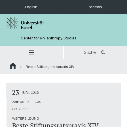
English
Français
Center for Philanthropy Studies
Suche
Beste Stiftungsratspraxis XIV
23
JUNI 2026
Zeit:
09:45 - 17:30
Ort:
Zürich
WEITERBILDUNG
Beste Stiftungsratspraxis XIV