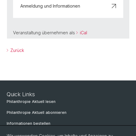
Anmeldung und Informationen
Veranstaltung übernehmen als
iCal
Zurück
Quick Links
Philanthropie Aktuell lesen
Philanthropie Aktuell abonnieren
Informationen bestellen
Weiterbildungskalender
Wir verwenden Cookies, um Inhalte und Anzeigen zu