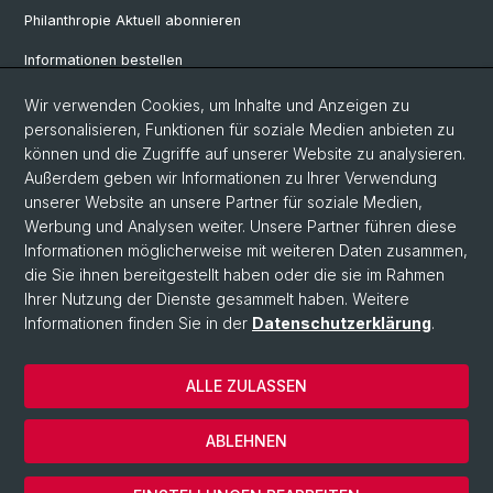
Philanthropie Aktuell abonnieren
Informationen bestellen
Weiterbildungskalender
Wir verwenden Cookies, um Inhalte und Anzeigen zu
personalisieren, Funktionen für soziale Medien anbieten zu
Anmelden für Weiterbildung
können und die Zugriffe auf unserer Website zu analysieren.
Außerdem geben wir Informationen zu Ihrer Verwendung
unserer Website an unsere Partner für soziale Medien,
Social Media
Werbung und Analysen weiter. Unsere Partner führen diese
Informationen möglicherweise mit weiteren Daten zusammen,
LinkedIn
die Sie ihnen bereitgestellt haben oder die sie im Rahmen
Ihrer Nutzung der Dienste gesammelt haben. Weitere
Informationen finden Sie in der
Datenschutzerklärung
.
© Universität Basel
Wirtschaftswissenschaftliche Fakultät
ALLE ZULASSEN
Datenschutzerklärung
Impressum
ABLEHNEN
Kontakt & Anfahrt
Cookies