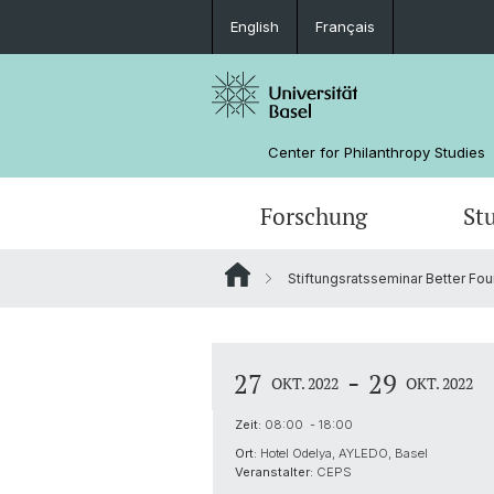
English
Français
Center for Philanthropy Studies
Forschung
St
Stiftungsratsseminar Better Fo
Forschungsprojekte
Bachelorstudium
Weiterbildungskalender
Auftragsforschung
Das Team
Grantee Review
Förderer
-
27
29
OKT. 2022
OKT. 2022
Impact Investing
Zeit:
08:00 - 18:00
Ort:
Hotel Odelya, AYLEDO, Basel
Veranstalter:
CEPS